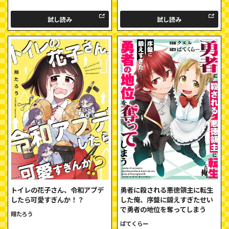
試し読み
試し読み
トイレの花子さん、令和アプデ
勇者に殺される悪徳領主に転生
したら可愛すぎんか！？
した俺、序盤に鍛えすぎたせい
で勇者の地位を奪ってしまう
翔たろう
ぱてくらー