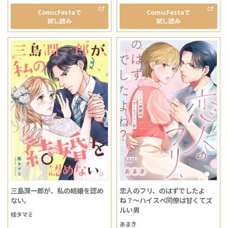
ComicFestaで
ComicFestaで
試し読み
試し読み
三島潤一郎が、私の結婚を認め
恋人のフリ、のはずでしたよ
ない。
ね？～ハイスぺ同僚は甘くてズ
ルい男
桂タマミ
あまき