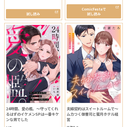
ComicFestaで
試し読み
試し読み
24時間、愛の檻。～守ってくれ
夫婦契約はスイートルームで～
るはずのイケメンSPは一番キケ
ムカつく御曹司と蜜月ホテル経
ンな男でした
営