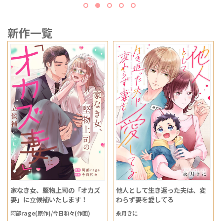
新作一覧
家なき女、堅物上司の「オカズ
他人として生き返った夫は、変
妻」に立候補いたします！
わらず妻を愛してる
阿部rage(原作)/今日和々(作画)
永月きに