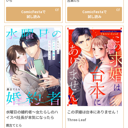
いち
吉瀬たろ
ComicFestaで
ComicFestaで
試し読み
試し読み
水曜日の婚約者～女たらしのハ
この求婚は台本にありません！
イスペ社長が本気になったら
Three-Leaf
鹿吉てとら