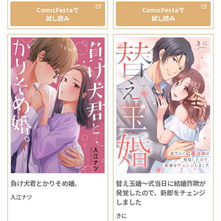
ComicFestaで
ComicFestaで
試し読み
試し読み
負け犬君とかりそめ婚。
替え玉婚～式当日に結婚詐欺が
発覚したので、新郎をチェンジ
入江ナツ
しました
きに