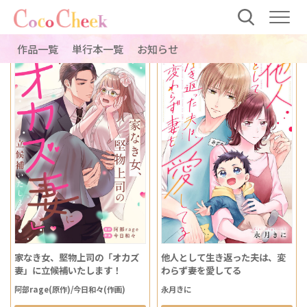
作品一覧
作品一覧
単行本一覧
お知らせ
家なき女、堅物上司の「オカズ
他人として生き返った夫は、変
妻」に立候補いたします！
わらず妻を愛してる
阿部rage(原作)/今日和々(作画)
永月きに