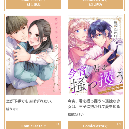
試し読み
試し読み
恋が下手でもあばずれたい。
今宵、君を掻っ攫う～孤独な少
女は、王子に抱かれて愛を知る
桂タマミ
福部たけい
ComicFestaで
ComicFestaで