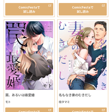
ComicFestaで
ComicFestaで
試し読み
試し読み
罠、あるいは最愛婚
名もなき妻のむきだし
モト
桂タマミ
ComicFestaで
ComicFestaで