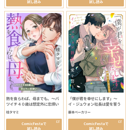
試し読み
試し読み
熱を食らわば、母までも。～バ
「僕が君を幸せにします」～
ツイチ４０歳は想定外に恋煩い
イ・ジュウォン社長は愛を誓う
桂タマミ
藤本ベーカリー
ComicFestaで
ComicFestaで
試し読み
試し読み