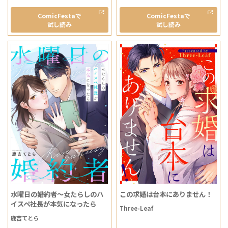
ComicFestaで
ComicFestaで
試し読み
試し読み
水曜日の婚約者～女たらしのハ
この求婚は台本にありません！
イスペ社長が本気になったら
Three-Leaf
鹿吉てとら