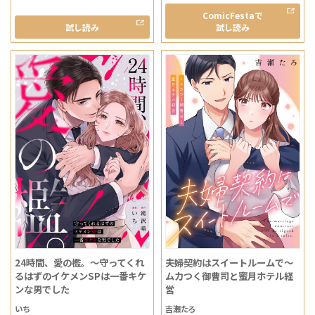
ComicFestaで
試し読み
試し読み
24時間、愛の檻。～守ってくれ
夫婦契約はスイートルームで～
るはずのイケメンSPは一番キケ
ムカつく御曹司と蜜月ホテル経
ンな男でした
営
いち
吉瀬たろ