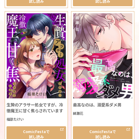
試し読み
試し読み
生贄のアラサー処女ですが、冷
最高なのは、溺愛系ダメ男
徹魔王に甘く焦らされています
綿瀬花
福部たけい
ComicFestaで
ComicFestaで
試し読み
試し読み