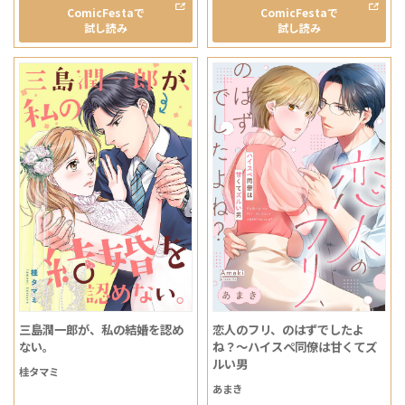
ComicFestaで
ComicFestaで
試し読み
試し読み
三島潤一郎が、私の結婚を認め
恋人のフリ、のはずでしたよ
ない。
ね？～ハイスぺ同僚は甘くてズ
ルい男
桂タマミ
あまき