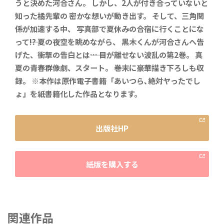
うと決めた河合さん。 しかし、2人が付き合っていないと
知った橘先輩の 密かな想いが動き出す。 そして、三角関
係が加速する中、 写真部で夏休みの合宿に行くことにな
って――!? 夏の夜空を眺めながら、 黒木くんが河合さんへ告
げた、衝撃の告白とは――… 目が離せない波乱の第2巻。 真
夏の青春群像劇、スタート。 ――巻末に豪華描き下ろしも収
録。 ※本作は原作電子書籍「あいつら､絶対ヤったでし
ょ」を紙書籍化した作品となります。
出版社HP
紙版を購入する
関連作品