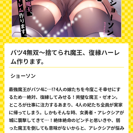
バツ4無双～捨てられ魔王、復縁ハーレ
ム作ります。
ショーソン
最強魔王がバツ4に…!?4人の嫁たちを今度こそ幸せにす
るため…絶対、復縁してみせる！――完璧な魔王・ゼオン。
ところが仕事に注力するあまり、4人の妃たち全員が実家
に帰ってしまう。しかもそんな時、女勇者・アレクシアが
城に襲撃してきて…！絶体絶命のピンチ――と思いきや、弱
った魔王を倒しても意味がないからと、アレクシアが悩み